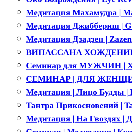
Медитация Махамудра | M
Медитация Джиббериш | Gi
Медитация Дзадзен | Zazen
ВИПАССАНА ХОЖДЕНИЕ 
Семинар для МУЖЧИН | 
СЕМИНАР | ДЛЯ ЖЕНЩИ
Медитация | Лицо Будды | B
Тантра Прикосновений | Ta
Медитация | На Гвоздях | Д
Семинар | Медитация | Ку