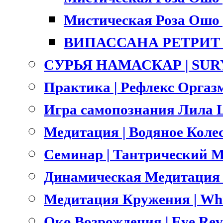
Мистическая Роза Ошо |
ВИПАССАНА РЕТРИТ |
СУРЬЯ НАМАСКАР | SU
Практика | Рефлекс Оргазм
Игра самопознания Лила L
Медитация | Водяное Коле
Семинар | Тантрический Ма
Динамическая Медитация О
Медитация Кружения | Whri
Око Возрождения | Eye Rev