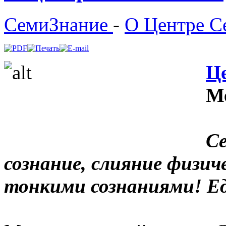
СемиЗнание
-
О Центре С
Ц
М
Се
сознание, слияние физиче
тонкими сознаниями! Ед