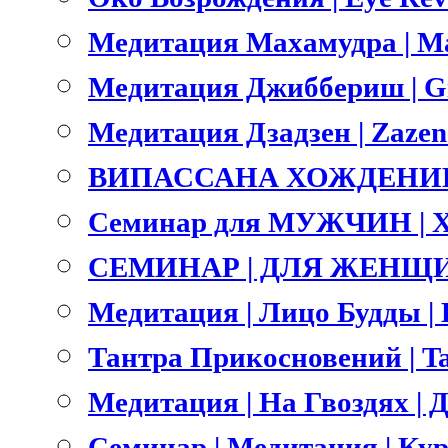
Медитация Махамудра | M
Медитация Джиббериш | Gi
Медитация Дзадзен | Zazen
ВИПАССАНА ХОЖДЕНИЕ 
Семинар для МУЖЧИН | 
СЕМИНАР | ДЛЯ ЖЕНЩИ
Медитация | Лицо Будды | B
Тантра Прикосновений | Ta
Медитация | На Гвоздях | Д
Семинар | Медитация | Ку