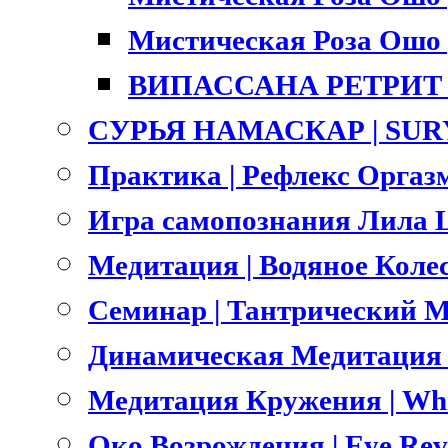
Мистическая Роза Ошо |
ВИПАССАНА РЕТРИТ |
СУРЬЯ НАМАСКАР | SU
Практика | Рефлекс Оргазм
Игра самопознания Лила L
Медитация | Водяное Коле
Семинар | Тантрический Ма
Динамическая Медитация О
Медитация Кружения | Whri
Око Возрождения | Eye Rev