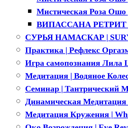
Мистическая Роза Ошо |
ВИПАССАНА РЕТРИТ |
СУРЬЯ НАМАСКАР | SU
Практика | Рефлекс Оргазм
Игра самопознания Лила L
Медитация | Водяное Коле
Семинар | Тантрический Ма
Динамическая Медитация О
Медитация Кружения | Whri
Око Возрождения | Eye Rev