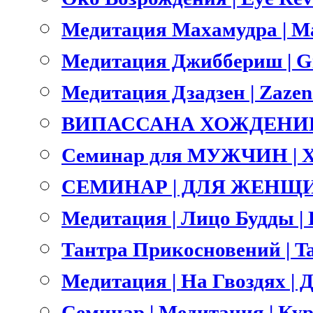
Медитация Махамудра | M
Медитация Джиббериш | Gi
Медитация Дзадзен | Zazen
ВИПАССАНА ХОЖДЕНИЕ 
Семинар для МУЖЧИН | 
СЕМИНАР | ДЛЯ ЖЕНЩИ
Медитация | Лицо Будды | B
Тантра Прикосновений | Ta
Медитация | На Гвоздях | Д
Семинар | Медитация | Ку